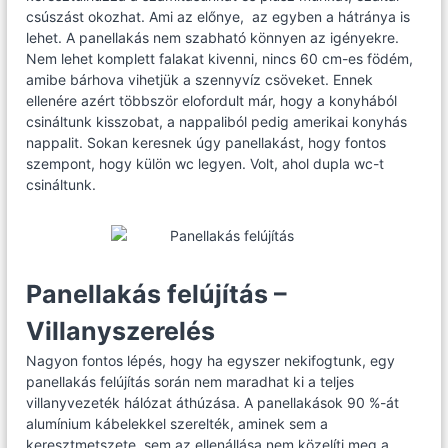
csúszást okozhat. Ami az előnye, az egyben a hátránya is
lehet. A panellakás nem szabható könnyen az igényekre.
Nem lehet komplett falakat kivenni, nincs 60 cm-es födém,
amibe bárhova vihetjük a szennyvíz csöveket. Ennek
ellenére azért többször elofordult már, hogy a konyhából
csináltunk kisszobat, a nappaliból pedig amerikai konyhás
nappalit. Sokan keresnek úgy panellakást, hogy fontos
szempont, hogy külön wc legyen. Volt, ahol dupla wc-t
csináltunk.
Panellakás felújítás –
Villanyszerelés
Nagyon fontos lépés, hogy ha egyszer nekifogtunk, egy
panellakás felújítás során nem maradhat ki a teljes
villanyvezeték hálózat áthúzása. A panellakások 90 %-át
alumínium kábelekkel szerelték, aminek sem a
keresztmetszete, sem az ellenállása nem közelíti meg a