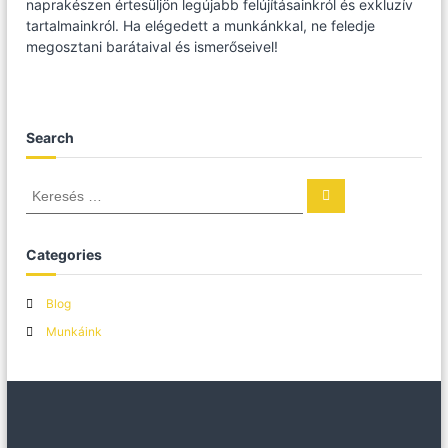
naprakészen értesüljön legújabb felújításainkról és exkluzív
tartalmainkról. Ha elégedett a munkánkkal, ne feledje
megosztani barátaival és ismerőseivel!
Search
K
K
e
e
r
r
e
s
e
Categories
é
s
s
é
Blog
s
Munkáink
: