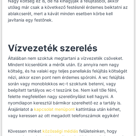
Nagy költség ez is, de ha kihagyják a felújításból, akkor
utólag már csak a következő festésnél érdemes beiktatni az
ablakcserét, mert a kávát minden esetben körbe kell
javítania egy festőnek.
Vízvezeték szerelés
Általában nem szoktuk megtartani a vízvezeték csöveket.
Mindent kicserélünk a mérők után. Ez annyira nem nagy
költség, és ha valaki egy teljes panellakás felújítás költségét
nézi, akkor ezen pont nem érdemes spórolni. A wc felújítás
során vagy monoblokkos wc-t szoktunk betenni, vagy
beépített tartályos wc-t teszünk be. Nem kell tőle félni,
felette megfelelően nagy szerelőnyílást kell hagyni. A
nyomólapon keresztül bármikor szerelhető ez a tartály is.
Árajánlatot a
kapcsolat menüpont
kattintása után kérhet,
vagy keressen az ott megadott telefonszámok egyikén!
Kövessen minket
közösségi médiás
felületeinken, hogy