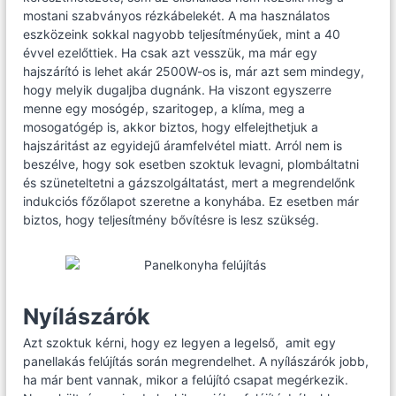
mostani szabványos rézkábelekét. A ma használatos
eszközeink sokkal nagyobb teljesítményűek, mint a 40
évvel ezelőttiek. Ha csak azt vesszük, ma már egy
hajszárító is lehet akár 2500W-os is, már azt sem mindegy,
hogy melyik dugaljba dugnánk. Ha viszont egyszerre
menne egy mosógép, szaritogep, a klíma, meg a
mosogatógép is, akkor biztos, hogy elfelejthetjuk a
hajszáritást az egyidejű áramfelvétel miatt. Arról nem is
beszélve, hogy sok esetben szoktuk levagni, plombáltatni
és szüneteltetni a gázszolgáltatást, mert a megrendelőnk
indukciós főzőlapot szeretne a konyhába. Ez esetben már
biztos, hogy teljesítmény bővítésre is lesz szükség.
Nyílászárók
Azt szoktuk kérni, hogy ez legyen a legelső, amit egy
panellakás felújítás során megrendelhet. A nyílászárók jobb,
ha már bent vannak, mikor a felújító csapat megérkezik.