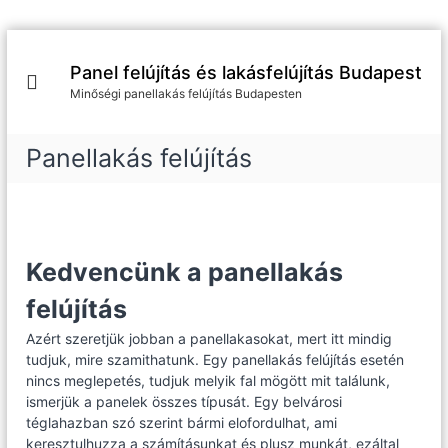
U
g
Panel felújítás és lakásfelújítás Budapest
r
Minőségi panellakás felújítás Budapesten
á
s
a
Panellakás felújítás
t
a
r
t
a
Kedvencünk a panellakás
l
o
felújítás
m
r
Azért szeretjük jobban a panellakasokat, mert itt mindig
a
tudjuk, mire szamithatunk. Egy panellakás felújítás esetén
nincs meglepetés, tudjuk melyik fal mögött mit találunk,
ismerjük a panelek összes típusát. Egy belvárosi
téglahazban szó szerint bármi elofordulhat, ami
keresztulhuzza a számításunkat és plusz munkát, ezáltal